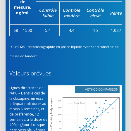
de
mesure,
Contrôle
Contrôle
Contrôle
ng/mL
Pente
faible
modéré
élevé
d
68 – 1500
5.4
4.4
4.5
1.037
LC-MS-MS : chromatographie en phase liquide avec spectrométrie de
masse en tandem
Valeurs prévues
Lignes directrices de
l’APC – Dans le cas de
la clozapine, un essai
adéquat doit durer au
moins 8 semaines, et
de préférence, 12
semaines, à la dose de
400 mg/jour. Lorsque
c’est possible, vérifier