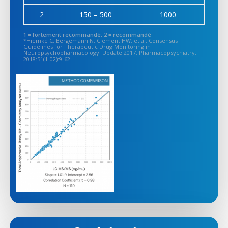
2
150 – 500
1000
1 = fortement recommandé, 2 = recommandé
*Hiemke C, Bergemann N, Clement HW, et al. Consensus
Guidelines for Therapeutic Drug Monitoring in
Neuropsychopharmacology: Update 2017. Pharmacopsychiatry.
2018:51(1-02):9-62