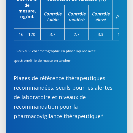
de
mesure,
Contrôle
Contrôle
Contrôle
ng/mL
Pente
faible
modéré
élevé
16 – 120
3.7
2.7
3.3
1.00
LC-MS-MS : chromatographie en phase liquide avec
spectrométrie de masse en tandem
Plages de référence thérapeutiques
recommandées, seuils pour les alertes
de laboratoire et niveaux de
recommandation pour la
pharmacovigilance thérapeutique*