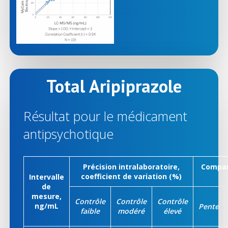
Total Aripiprazole
Résultat pour le médicament
antipsychotique
Précision intralaboratoire,
Compar
coefficient de variation (%)
Intervalle
de
mesure,
Contrôle
Contrôle
Contrôle
ng/mL
Pente
faible
modéré
élevé