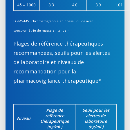
45 – 1000
8.3
4.0
3.9
1.01
LC-MS-MS : chromatographie en phase liquide avec
spectrométrie de masse en tandem
Plages de référence thérapeutiques
recommandées, seuils pour les alertes
de laboratoire et niveaux de
recommandation pour la
pharmacovigilance thérapeutique*
Plage de
Seuil pour les
référence
alertes de
Niveau
thérapeutique
laboratoire
(ng/mL)
(ng/mL)