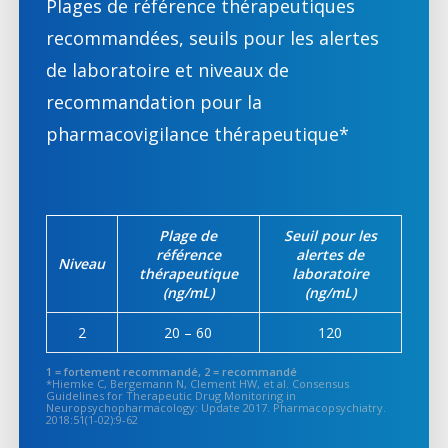
Plages de référence thérapeutiques
recommandées, seuils pour les alertes
de laboratoire et niveaux de
recommandation pour la
pharmacovigilance thérapeutique*
Plage de
Seuil pour les
référence
alertes de
Niveau
thérapeutique
laboratoire
(ng/mL)
(ng/mL)
2
20 – 60
120
1 = fortement recommandé, 2 = recommandé
*Hiemke C, Bergemann N, Clement HW, et al. Consensus
Guidelines for Therapeutic Drug Monitoring in
Neuropsychopharmacology: Update 2017. Pharmacopsychiatry.
2018:51(1-02):9-62