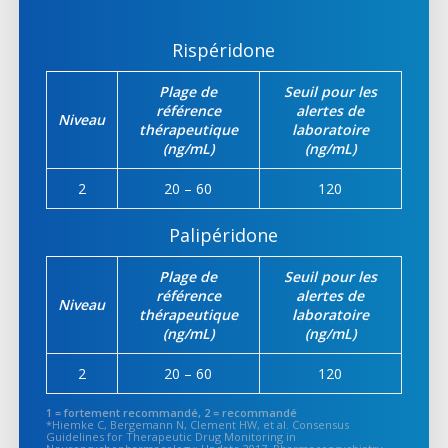
Rispéridone
Plage de
Seuil pour les
référence
alertes de
Niveau
thérapeutique
laboratoire
(ng/mL)
(ng/mL)
2
20 – 60
120
Palipéridone
Plage de
Seuil pour les
référence
alertes de
Niveau
thérapeutique
laboratoire
(ng/mL)
(ng/mL)
2
20 – 60
120
1 = fortement recommandé, 2 = recommandé
*Hiemke C, Bergemann N, Clement HW, et al. Consensus
Guidelines for Therapeutic Drug Monitoring in