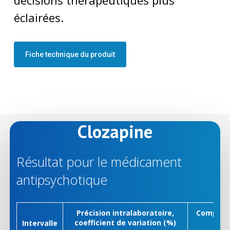
décisions thérapeutiques plus
éclairées.
Fiche technique du produit
Clozapine
Résultat pour le médicament
antipsychotique
Précision intralaboratoire,
Comparai
coefficient de variation (%)
Intervalle