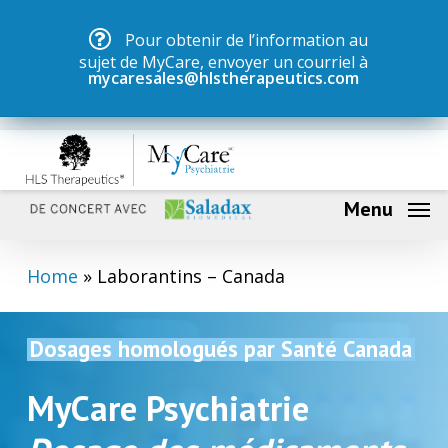
Skip
Menu
Pour obtenir de l’information au
to
sujet de MyCare, envoyer un courriel à
main
mycaresales@hlstherapeutics.com
content
Menu
Home
»
Laborantins – Canada
Dosages homologués par Santé Canada
MyCare Psychiatrie