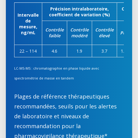
Précision intralaboratoire,
Compar
coefficient de variation (%)
Intervalle
de
mesure,
Contrôle
Contrôle
Contrôle
ng/mL
Pente
faible
modéré
élevé
22 – 114
4.6
1.9
3.7
1.038
LC-MS-MS : chromatographie en phase liquide avec
spectrométrie de masse en tandem
Plages de référence thérapeutiques
recommandées, seuils pour les alertes
de laboratoire et niveaux de
recommandation pour la
pharmacovigilance thérapeutique*