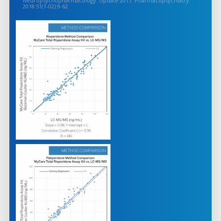
Neuropsychopharmacology: Update 2017. Pharmacopsychiatry.
2018:51(1-02):9-62