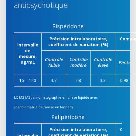
antipsychotique
Rispéridone
Précision intralaboratoire,
Compar
coefficient de variation (%)
Intervalle
de
mesure,
Contrôle
Contrôle
Contrôle
ng/mL
Pente
faible
modéré
élevé
16 – 120
3.7
2.8
3.3
0.98
LC-MS-MS : chromatographie en phase liquide avec
spectrométrie de masse en tandem
Palipéridone
Précision intralaboratoire,
Compar
coefficient de variation (%)
Intervalle