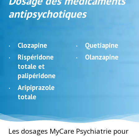
Dosage des médicaments
antipsychotiques
Clozapine
Quetiapine
Rispéridone
Olanzapine
totale et
palipéridone
Aripiprazole
totale
Les dosages MyCare Psychiatrie pour