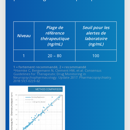
Plage de
Seuil pour les
référence
alertes de
Niveau
thérapeutique
laboratoire
(ng/mL)
(ng/mL)
1
20 – 80
100
1 = fortement recommandé, 2 = recommandé
*Hiemke C, Bergemann N, Clement HW, et al. Consensus
Guidelines for Therapeutic Drug Monitoring in
Neuropsychopharmacology: Update 2017. Pharmacopsychiatry.
2018:51(1-02):9-62