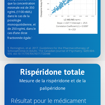
que la concentration
minimale est de 350
ng/mL (1100 nM/L)
dans le cas de la
posologie
monoquotidienne, et
de 250 ng/mL dans le
cas d’une dose
fractionnée égale.
1
1.
Remington, et al. 2017. Guidelines for the Pharmacotherapy of
Schizophrenia in Adults. The Canadian Journal of Psychiatry; 62(9):604-
616. doi:10.1177/0706743717720448
Rispéridone totale
Mesure de la rispéridone et de la
palipéridone
Résultat pour le médicament