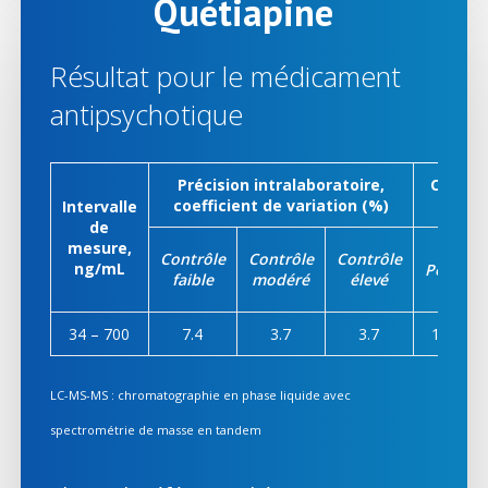
Quétiapine
Résultat pour le médicament
antipsychotique
Précision intralaboratoire,
Compar
coefficient de variation (%)
Intervalle
de
mesure,
Contrôle
Contrôle
Contrôle
ng/mL
Pente
faible
modéré
élevé
34 – 700
7.4
3.7
3.7
1.03
LC-MS-MS : chromatographie en phase liquide avec
spectrométrie de masse en tandem